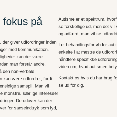
d fokus på
Autisme er et spektrum, hvo
se forskellige ud, men det vi
og adfærd, man vil se udfordr
 der giver udfordringer inden
I et behandlingsforløb for auti
inger med kommunikation,
enkelte i at mestre de udfordri
ligheder kan der være
håndtere specifikke udfordring
rdan man forstår andre.
viden om, hvad autismen betyd
å den non-verbale
Kontakt os hvis du har brug f
 kan være udfordret, fordi
se ud for dig.
ensidige samspil. Man vil
ne mønstre, særlige interesser
ndringer. Derudover kan der
ver for sanseindtryk som lyd,