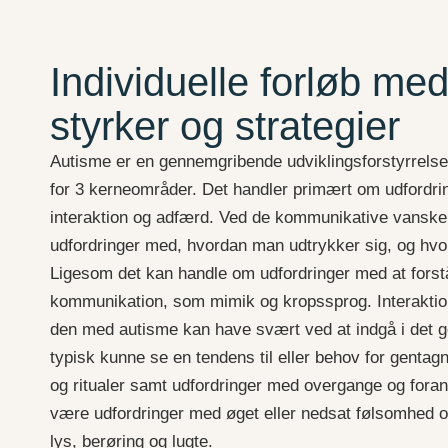
Individuelle forløb me
styrker og strategier
Autisme er en gennemgribende udviklingsforstyrrelse,
for 3 kerneområder. Det handler primært om udfordr
interaktion og adfærd. Ved de kommunikative vanske
udfordringer med, hvordan man udtrykker sig, og hvo
Ligesom det kan handle om udfordringer med at forst
kommunikation, som mimik og kropssprog. Interaktion
den med autisme kan have svært ved at indgå i det g
typisk kunne se en tendens til eller behov for gentag
og ritualer samt udfordringer med overgange og fora
være udfordringer med øget eller nedsat følsomhed o
lys, berøring og lugte.