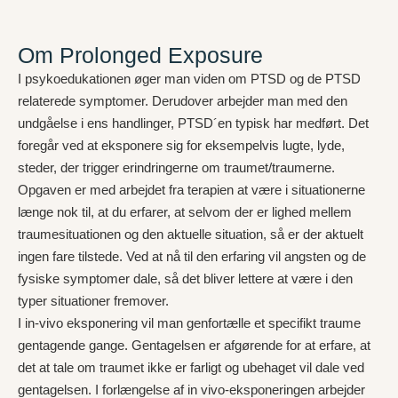
Om Prolonged Exposure
I psykoedukationen øger man viden om PTSD og de PTSD
relaterede symptomer. Derudover arbejder man med den
undgåelse i ens handlinger, PTSD´en typisk har medført. Det
foregår ved at eksponere sig for eksempelvis lugte, lyde,
steder, der trigger erindringerne om traumet/traumerne.
Opgaven er med arbejdet fra terapien at være i situationerne
længe nok til, at du erfarer, at selvom der er lighed mellem
traumesituationen og den aktuelle situation, så er der aktuelt
ingen fare tilstede. Ved at nå til den erfaring vil angsten og de
fysiske symptomer dale, så det bliver lettere at være i den
typer situationer fremover.
I in-vivo eksponering vil man genfortælle et specifikt traume
gentagende gange. Gentagelsen er afgørende for at erfare, at
det at tale om traumet ikke er farligt og ubehaget vil dale ved
gentagelsen. I forlængelse af in vivo-eksponeringen arbejder