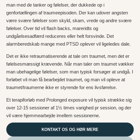
man med de tanker og følelser, der dukkede op i
genfortællingen af traumeepisoden. Der kan udover angsten
være svære følelser som skyld, skam, vrede og andre svære
følelser. Over tid vil flash backs, mareridts og
undgåelsesadfærd reduceres eller helt forsvinde. Det
alarmberedskab mange med PTSD oplever vil ligeledes dale.
Det er ikke retraumatiserende at tale om traumet, men det er
følelsesmæssigt krævende. Når man taler om traumet vækker
man ubehagelige følelser, som man typisk forsøger at undgå. I
forløbet vil man få bearbejdet traumet, og man vil opleve at
traumet/traumerne ikke er styrende for ens livsførelse.
Et terapiforløb med Prolonged exposure vil typisk strække sig
over 12-15 sessioner af 1½ times varighed pr session, og der
vil være hjemmearbejde imellem sessionerne.
KONTAKT OS OG HØR MERE